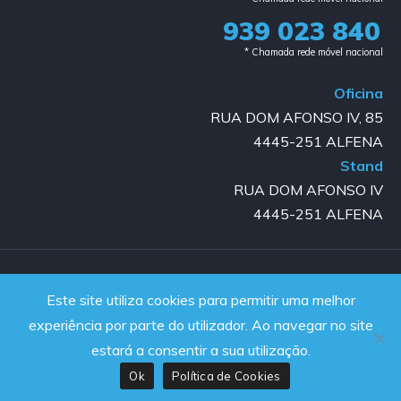
939 023 840​
* Chamada rede móvel nacional
Oficina
RUA DOM AFONSO IV, 85
4445-251 ALFENA
Stand
RUA DOM AFONSO IV
4445-251 ALFENA
Copyright © 2023-2025 GOLD AUTO | All rights reserved |
Este site utiliza cookies para permitir uma melhor
Powered by JanelaWeb
experiência por parte do utilizador. Ao navegar no site
estará a consentir a sua utilização.
Ok
Política de Cookies