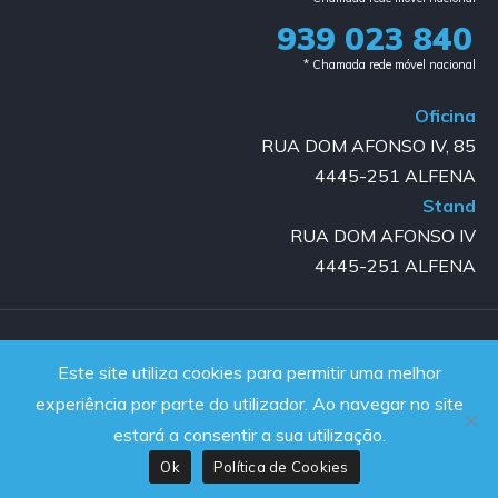
939 023 840​
* Chamada rede móvel nacional
Oficina
RUA DOM AFONSO IV, 85
4445-251 ALFENA
Stand
RUA DOM AFONSO IV
4445-251 ALFENA
Copyright © 2023-2025 GOLD AUTO | All rights reserved |
Este site utiliza cookies para permitir uma melhor
Powered by JanelaWeb
experiência por parte do utilizador. Ao navegar no site
estará a consentir a sua utilização.
Ok
Política de Cookies