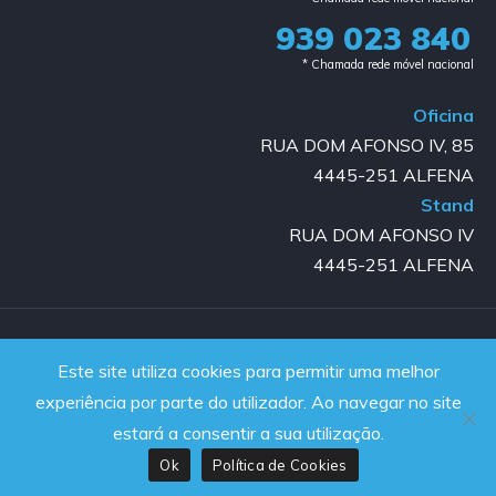
939 023 840​
* Chamada rede móvel nacional
Oficina
RUA DOM AFONSO IV, 85
4445-251 ALFENA
Stand
RUA DOM AFONSO IV
4445-251 ALFENA
Copyright © 2023-2025 GOLD AUTO | All rights reserved |
Este site utiliza cookies para permitir uma melhor
Powered by JanelaWeb
experiência por parte do utilizador. Ao navegar no site
estará a consentir a sua utilização.
Ok
Política de Cookies