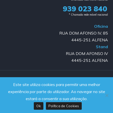
939 023 840​
* Chamada rede móvel nacional
Oficina
RUA DOM AFONSO IV, 85
4445-251 ALFENA
Stand
RUA DOM AFONSO IV
4445-251 ALFENA
Copyright © 2023-2025 GOLD AUTO | All rights reserved |
Este site utiliza cookies para permitir uma melhor
Powered by JanelaWeb
experiência por parte do utilizador. Ao navegar no site
estará a consentir a sua utilização.
Ok
Política de Cookies