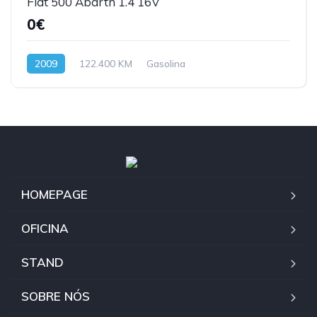
Fiat 500 Abarth 1.4 16V
0€
2009
122.400 KM
Gasolina
HOMEPAGE
OFICINA
STAND
SOBRE NÓS