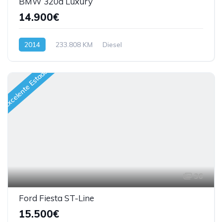
BMW 320d Luxury
14.900€
2014
233.808 KM
Diesel
Excelente Estado
36
Ford Fiesta ST-Line
15.500€