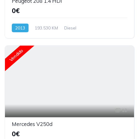
Peugeot 208 1.4 HDI
0€
2013
193.530 KM
Diesel
Vendido
12
Mercedes V250d
0€