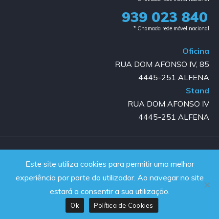
939 023 840​
* Chamada rede móvel nacional
Oficina
RUA DOM AFONSO IV, 85
4445-251 ALFENA
Stand
RUA DOM AFONSO IV
4445-251 ALFENA
Copyright © 2023-2025 GOLD AUTO | All rights reserved |
Este site utiliza cookies para permitir uma melhor
Powered by JanelaWeb
experiência por parte do utilizador. Ao navegar no site
estará a consentir a sua utilização.
Ok
Política de Cookies