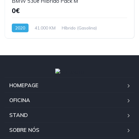
BMW 530e Híbrido Pack M
0€
2020
41.000 KM
Híbrido (Gasolina)
HOMEPAGE
OFICINA
STAND
SOBRE NÓS