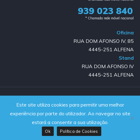
939 023 840​
* Chamada rede móvel nacional
Oficina
RUA DOM AFONSO IV, 85
4445-251 ALFENA
Stand
RUA DOM AFONSO IV
4445-251 ALFENA
Copyright © 2023-2025 GOLD AUTO | All rights reserved |
Este site utiliza cookies para permitir uma melhor
Powered by JanelaWeb
experiência por parte do utilizador. Ao navegar no site
estará a consentir a sua utilização.
Ok
Política de Cookies