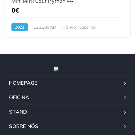
Mini MINI Countryman 4All
0€
2021
128.208 KM
Híbrido (Gasolina)
HOMEPAGE
OFICINA
STAND
SOBRE NÓS