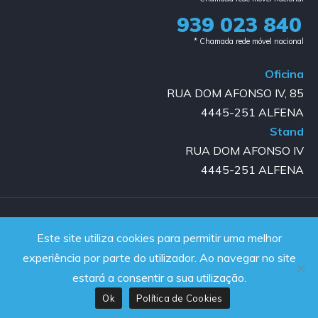
939 023 840​
* Chamada rede móvel nacional
Oficina
RUA DOM AFONSO IV, 85
4445-251 ALFENA
Stand
RUA DOM AFONSO IV
4445-251 ALFENA
Copyright © 2023-2025 GOLD AUTO | All rights reserved |
Este site utiliza cookies para permitir uma melhor
Powered by JanelaWeb
experiência por parte do utilizador. Ao navegar no site
estará a consentir a sua utilização.
Ok
Política de Cookies