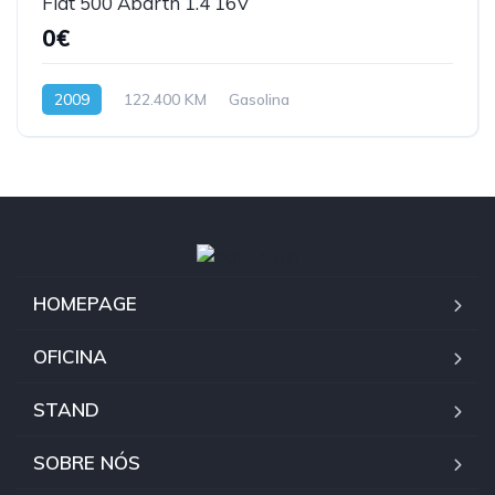
Fiat 500 Abarth 1.4 16V
0€
2009
122.400 KM
Gasolina
HOMEPAGE
OFICINA
STAND
SOBRE NÓS