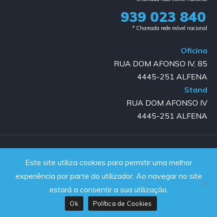
939 023 840​
* Chamada rede móvel nacional
Oficina
RUA DOM AFONSO IV, 85
4445-251 ALFENA
Stand
RUA DOM AFONSO IV
4445-251 ALFENA
Copyright © 2023-2025 GOLD AUTO | All rights reserved |
Este site utiliza cookies para permitir uma melhor
Powered by JanelaWeb
experiência por parte do utilizador. Ao navegar no site
estará a consentir a sua utilização.
Ok
Política de Cookies