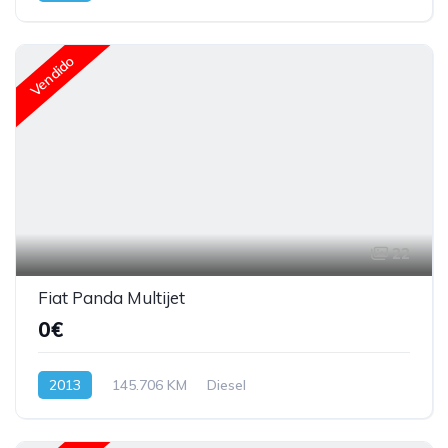
Vendido
22
Fiat Panda Multijet
0€
2013
145.706 KM
Diesel