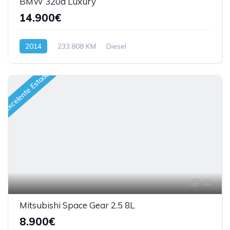
BMW 320d Luxury
14.900€
2014
233.808 KM
Diesel
Excelente Estado
12
Mitsubishi Space Gear 2.5 8L
8.900€