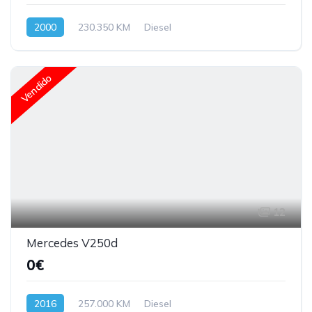
2000
230.350 KM
Diesel
Vendido
12
Mercedes V250d
0€
2016
257.000 KM
Diesel