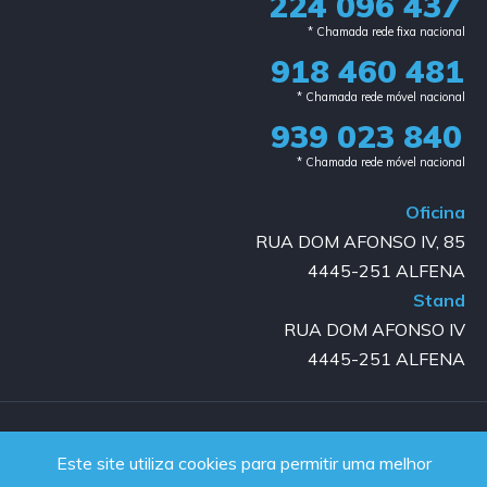
224 096 437
* Chamada rede fixa nacional​
918 460 481
* Chamada rede móvel nacional
939 023 840​
* Chamada rede móvel nacional
Oficina
RUA DOM AFONSO IV, 85
4445-251 ALFENA
Stand
RUA DOM AFONSO IV
4445-251 ALFENA
Copyright © 2023-2025 GOLD AUTO | All rights reserved |
Este site utiliza cookies para permitir uma melhor
Powered by JanelaWeb