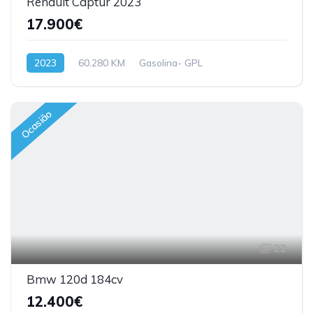
Renault Captur 2023
17.900€
2023
60.280 KM
Gasolina- GPL
Ocasião
22
Bmw 120d 184cv
12.400€