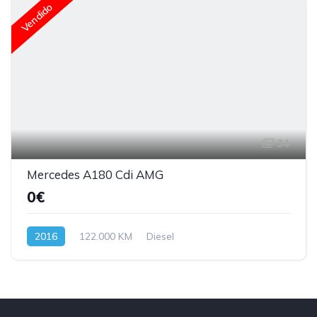
Vendido
34
Mercedes A180 Cdi AMG
0€
2016
122.000 KM
Diesel