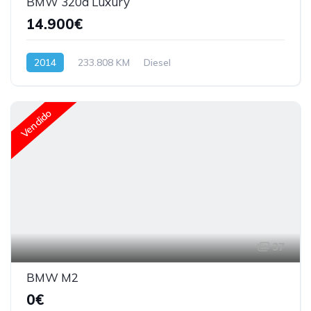
BMW 320d Luxury
14.900€
2014
233.808 KM
Diesel
Vendido
37
BMW M2
0€