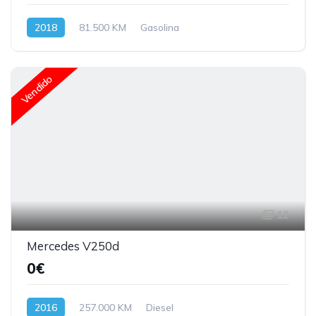
2018
81.500 KM
Gasolina
Vendido
12
Mercedes V250d
0€
2016
257.000 KM
Diesel