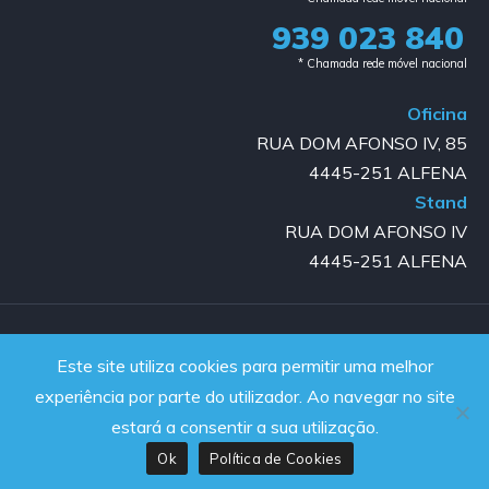
939 023 840​
* Chamada rede móvel nacional
Oficina
RUA DOM AFONSO IV, 85
4445-251 ALFENA
Stand
RUA DOM AFONSO IV
4445-251 ALFENA
Copyright © 2023-2025 GOLD AUTO | All rights reserved |
Este site utiliza cookies para permitir uma melhor
Powered by JanelaWeb
experiência por parte do utilizador. Ao navegar no site
estará a consentir a sua utilização.
Ok
Política de Cookies