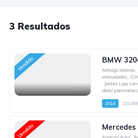
3
Resultados
Vendido
BMW 320d
Airbags laterais
,
velocidades
,
Com
,
Jantes Liga Lev
30
abrir/ panoramic
2014
233.80
Vendido
Mercedes
Android Auto
,
A