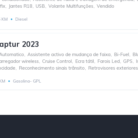
fix
,
Jantes R18
,
USB
,
Volante Multifunções
,
Vendido
5 KM
Diesel
aptur 2023
 Automatico
,
Assistente activo de mudança de faixa
,
Bi-Fuel
,
Bl
arregador wireless
,
Cruise Control
,
Ecra tátil
,
Farois Led
,
GPS
,
I
ocidade
,
Reconhecimento sinais trânsito
,
Retrovisores exteriore
 KM
Gasolina- GPL