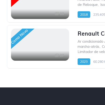
de Reboque
,
Iso
33
2018
235.40
Como Novo
Renault C
Ar condicionado
marcha-atrás
,
C
Limitador de vel
37
2023
60.280