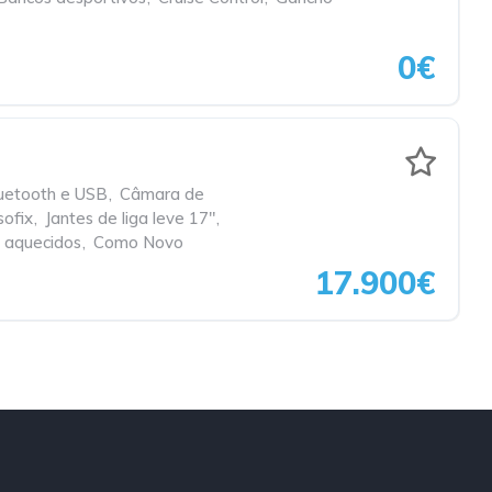
0€
uetooth e USB
,
Câmara de
sofix
,
Jantes de liga leve 17"
,
s aquecidos
,
Como Novo
17.900€