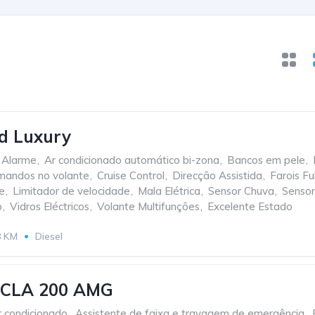
 Luxury
Alarme
,
Ar condicionado automático bi-zona
,
Bancos em pele
,
andos no volante
,
Cruise Control
,
Direcção Assistida
,
Farois Fu
e
,
Limitador de velocidade
,
Mala Elétrica
,
Sensor Chuva
,
Sensor
o
,
Vidros Eléctricos
,
Volante Multifunções
,
Excelente Estado
8 KM
Diesel
 CLA 200 AMG
r condicionado
,
Assistente de faixa e travagem de emergência
,