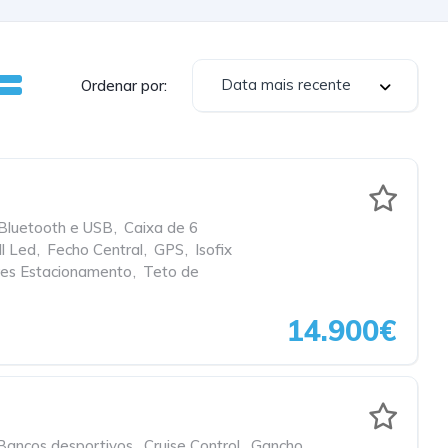
Data mais recente
Ordenar por:
Bluetooth e USB
,
Caixa de 6
ll Led
,
Fecho Central
,
GPS
,
Isofix
es Estacionamento
,
Teto de
14.900€
Bancos desportivos
,
Cruise Control
,
Gancho