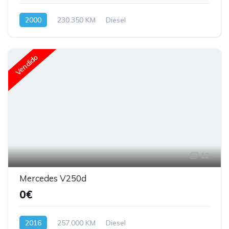
2000
230.350 KM
Diesel
Vendido
12
Mercedes V250d
0€
2016
257.000 KM
Diesel