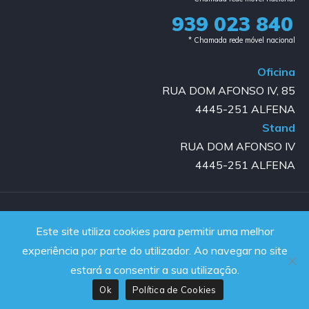
939 023 840​
* Chamada rede móvel nacional
Oficina
RUA DOM AFONSO IV, 85
4445-251 ALFENA
Stand
RUA DOM AFONSO IV
4445-251 ALFENA
Copyright © 2023-2025 GOLD AUTO | All rights reserved |
Este site utiliza cookies para permitir uma melhor
Powered by JanelaWeb
experiência por parte do utilizador. Ao navegar no site
estará a consentir a sua utilização.
Ok
Política de Cookies