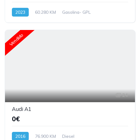
2023
60.280 KM
Gasolina- GPL
Vendido
24
Audi A1
0€
2016
76.900 KM
Diesel