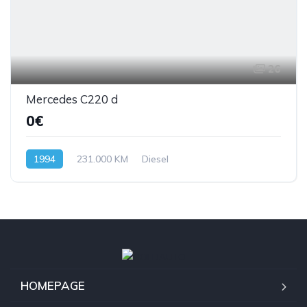
26
Mercedes C220 d
0€
1994
231.000 KM
Diesel
HOMEPAGE