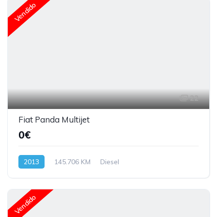
Vendido
22
Fiat Panda Multijet
0€
2013
145.706 KM
Diesel
Vendido