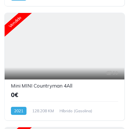
Vendido
50
Mini MINI Countryman 4All
0€
2021
128.208 KM
Híbrido (Gasolina)