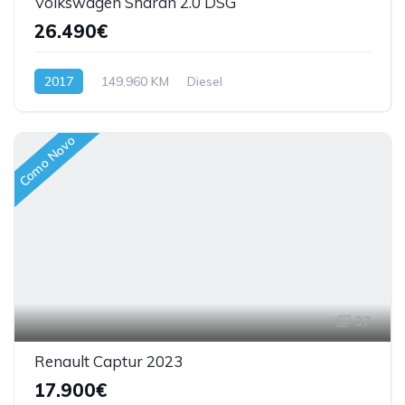
Volkswagen Sharan 2.0 DSG
26.490€
2017
149.960 KM
Diesel
Como Novo
37
Renault Captur 2023
17.900€